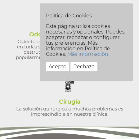
Política de Cookies
Esta página utiliza cookies
necesarias y opcionales. Puedes
Odontología Conservadora
aceptar, rechazar o configurar
Odontología que nos permite curar las caries
tus preferencias. Más
en todas sus fases, desde la menor a la mayor
información en Política de
destrucción de tejido dentario. Es lo que
Cookies.
Más información.
popularmente conocemos como los empastes.
Acepto
Rechazo
Cirugía
La solución quirúrgica a muchos problemas es
imprescindible en nuestra clínica.